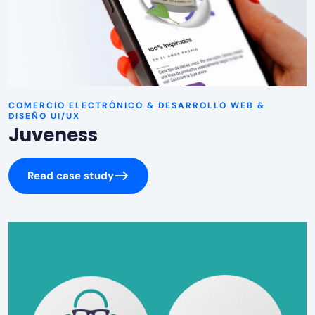
COMERCIO ELECTRÓNICO & DESARROLLO WEB &
DISEÑO UI/UX
Juveness
Read case study