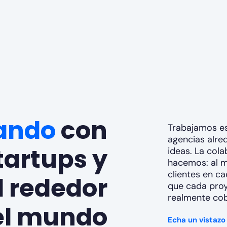
ando
con
Trabajamos e
agencias alre
tartups y
ideas. La cola
hacemos: al m
clientes en c
l rededor
que cada proy
realmente cob
el mundo
Echa un vistazo