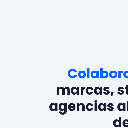
Colabor
marcas, s
agencias a
d