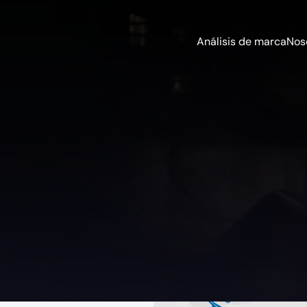
Análisis de marca
Nos